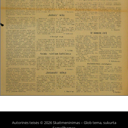
Autorinės teisės © 2026 Skaitmeninimas
–
Glob tema, sukurta
FameThemes