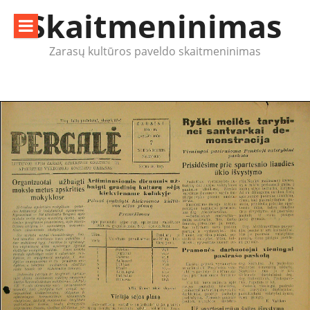
Eiti
Skaitmeninimas
prie
turinio
Zarasų kultūros paveldo skaitmeninimas