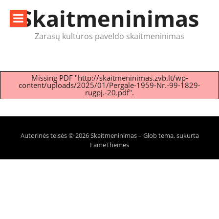
Eiti
Skaitmeninimas
prie
turinio
Zarasų kultūros paveldo skaitmeninimas
Missing PDF "http://skaitmeninimas.zvb.lt/wp-
content/uploads/2025/01/Pergale-1959-Nr.-99-1829-
rugpj.-20.pdf".
Autorinės teisės © 2026 Skaitmeninimas
–
Glob tema, sukurta
FameThemes