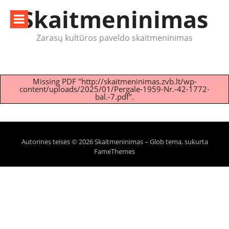
Eiti
Skaitmeninimas
prie
turinio
Zarasų kultūros paveldo skaitmeninimas
Missing PDF "http://skaitmeninimas.zvb.lt/wp-
content/uploads/2025/01/Pergale-1959-Nr.-42-1772-
bal.-7.pdf".
Autorinės teisės © 2026 Skaitmeninimas
–
Glob tema, sukurta
FameThemes