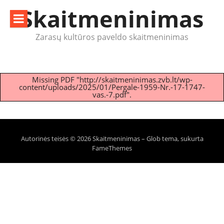
Eiti
Skaitmeninimas
prie
turinio
Zarasų kultūros paveldo skaitmeninimas
Missing PDF "http://skaitmeninimas.zvb.lt/wp-
content/uploads/2025/01/Pergale-1959-Nr.-17-1747-
vas.-7.pdf".
Autorinės teisės © 2026 Skaitmeninimas
–
Glob tema, sukurta
FameThemes