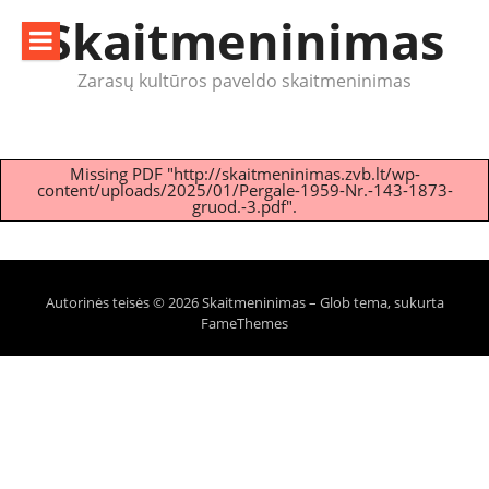
Eiti
Skaitmeninimas
prie
turinio
Zarasų kultūros paveldo skaitmeninimas
Missing PDF "http://skaitmeninimas.zvb.lt/wp-
content/uploads/2025/01/Pergale-1959-Nr.-143-1873-
gruod.-3.pdf".
Autorinės teisės © 2026 Skaitmeninimas
–
Glob tema, sukurta
FameThemes