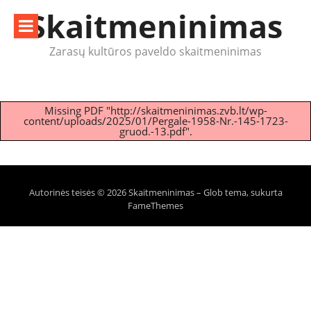
Eiti
Skaitmeninimas
prie
turinio
Zarasų kultūros paveldo skaitmeninimas
Missing PDF "http://skaitmeninimas.zvb.lt/wp-
content/uploads/2025/01/Pergale-1958-Nr.-145-1723-
gruod.-13.pdf".
Autorinės teisės © 2026 Skaitmeninimas
–
Glob tema, sukurta
FameThemes