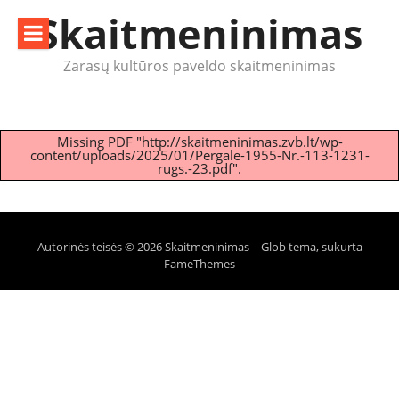
Eiti
Skaitmeninimas
prie
turinio
Zarasų kultūros paveldo skaitmeninimas
Missing PDF "http://skaitmeninimas.zvb.lt/wp-
content/uploads/2025/01/Pergale-1955-Nr.-113-1231-
rugs.-23.pdf".
Autorinės teisės © 2026 Skaitmeninimas
–
Glob tema, sukurta
FameThemes