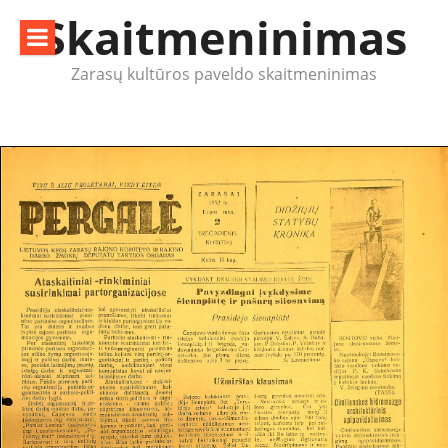
Eiti
Skaitmeninimas
prie
turinio
Zarasų kultūros paveldo skaitmeninimas