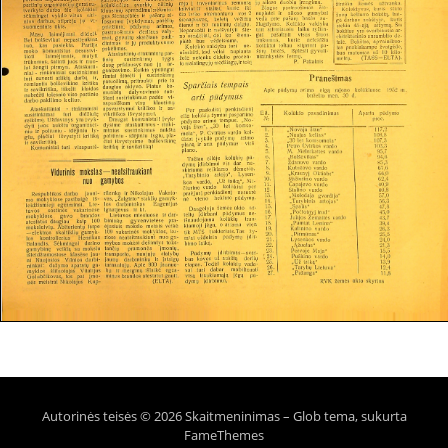
Autorinės teisės © 2026 Skaitmeninimas
–
Glob tema, sukurta
FameThemes