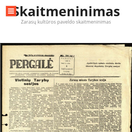
Eiti
Skaitmeninimas
prie
turinio
Zarasų kultūros paveldo skaitmeninimas