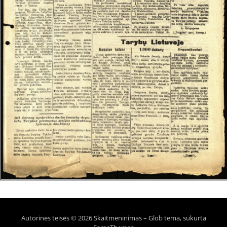
Autorinės teisės © 2026 Skaitmeninimas
–
Glob tema, sukurta